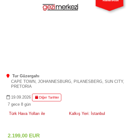
KalanKisi
Tur Güzergahı
CAPE TOWN, JOHANNESBURG, PILANESBERG, SUN CITY,
PRETORIA
19.09.2026
Diğer Tarihler
7 gece 8 gün
Türk Hava Yolları ile
Kalkış Yeri: İstanbul
2.199
,00
EUR