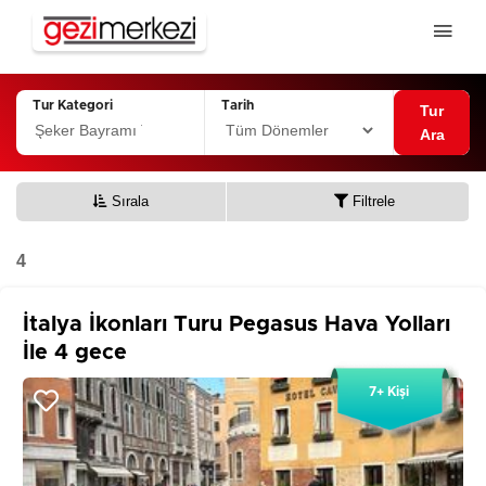
Tur Kategori
Tarih
Tur
Ara
Sırala
Filtrele
4
İtalya İkonları Turu Pegasus Hava Yolları
İle 4 gece
7+ Kişi