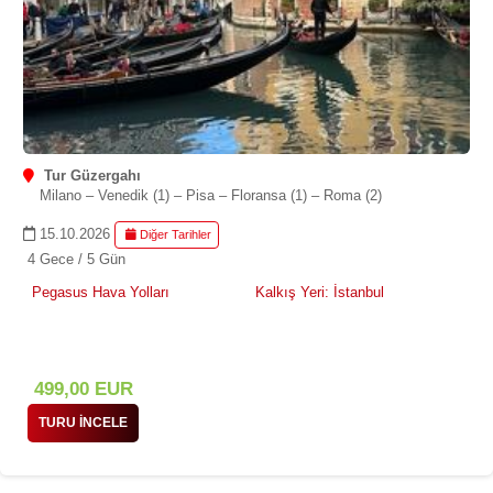
Tur Güzergahı
Milano – Venedik (1) – Pisa – Floransa (1) – Roma (2)
15.10.2026
Diğer Tarihler
4 Gece / 5 Gün
Pegasus Hava Yolları
Kalkış Yeri: İstanbul
499
,00
EUR
TURU İNCELE