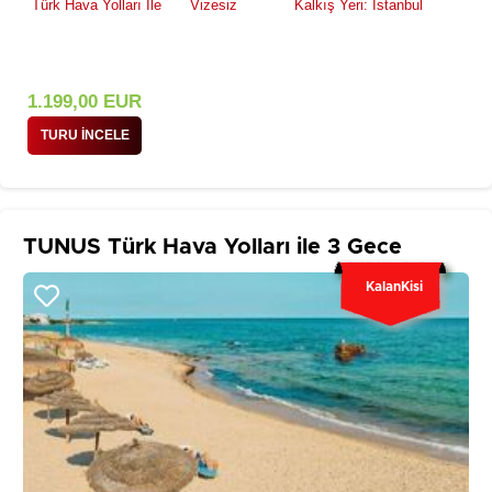
Türk Hava Yolları İle
Vizesiz
Kalkış Yeri: İstanbul
1.199
,00
EUR
TURU İNCELE
TUNUS Türk Hava Yolları ile 3 Gece
KalanKisi