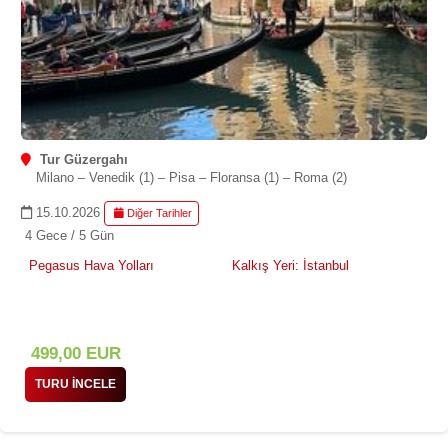
Tur Güzergahı
Milano – Venedik (1) – Pisa – Floransa (1) – Roma (2)
15.10.2026
Diğer Tarihler
4 Gece / 5 Gün
Pegasus Hava Yolları
Kalkış Yeri: İstanbul
499
,00
EUR
TURU İNCELE