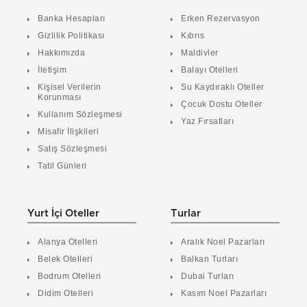
Banka Hesapları
Erken Rezervasyon
Gizlilik Politikası
Kıbrıs
Hakkımızda
Maldivler
İletişim
Balayı Otelleri
Kişisel Verilerin
Su Kaydıraklı Oteller
Korunması
Çocuk Dostu Oteller
Kullanım Sözleşmesi
Yaz Fırsatları
Misafir İlişkileri
Satış Sözleşmesi
Tatil Günleri
Yurt İçi Oteller
Turlar
Alanya Otelleri
Aralık Noel Pazarları
Belek Otelleri
Balkan Turları
Bodrum Otelleri
Dubai Turları
Didim Otelleri
Kasım Noel Pazarları